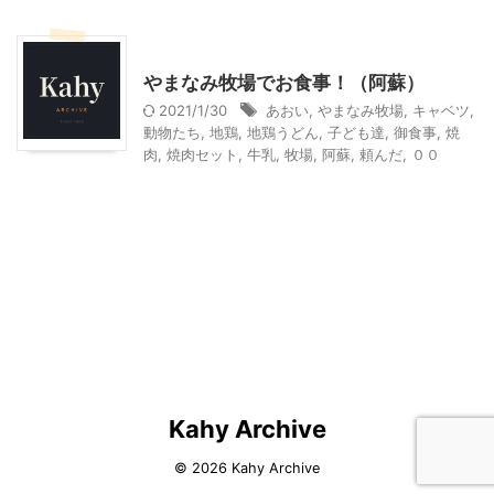
その他の地域のグルメ
その他レジャー
やまなみ牧場でお食事！（阿蘇）
2021/1/30
あおい
,
やまなみ牧場
,
キャベツ
,
動物たち
,
地鶏
,
地鶏うどん
,
子ども達
,
御食事
,
焼
肉
,
焼肉セット
,
牛乳
,
牧場
,
阿蘇
,
頼んだ
,
００
Kahy Archive
© 2026 Kahy Archive