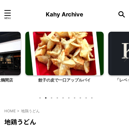
Kahy Archive
原上鶴間店
餃子の皮で一口アップルパイ
「レベ
HOME
>
地鶏うどん
地鶏うどん