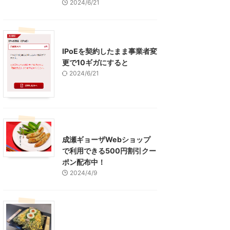
2024/6/21
インターネット
IPoEを契約したまま事業者変
更で10ギガにすると
2024/6/21
東京グルメ
町田周辺
成瀬ギョーザWebショップ
で利用できる500円割引クー
ポン配布中！
2024/4/9
グルメ
レジャー、お出かけ、観光