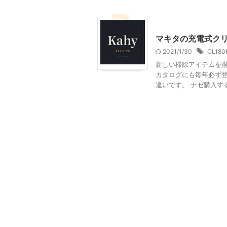
家電・AV・カメラ
マキタの充電式ク
2021/1/30
CL180
新しい掃除アイテムを購
カタログにも毎年必ず
違いです。 ナゼ購入する