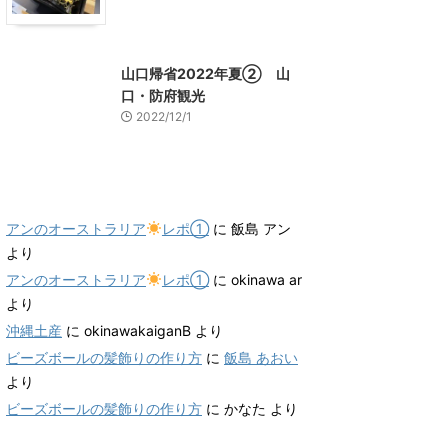
山口グルメ
山口レジャー、観光
山口帰省2022年夏② 山
口・防府観光
2022/12/1
最近のコメント
アンのオーストラリア
レポ①
に
飯島 アン
より
アンのオーストラリア
レポ①
に
okinawa ar
より
沖縄土産
に
okinawakaiganB
より
ビーズボールの髪飾りの作り方
に
飯島 あおい
より
ビーズボールの髪飾りの作り方
に
かなた
より