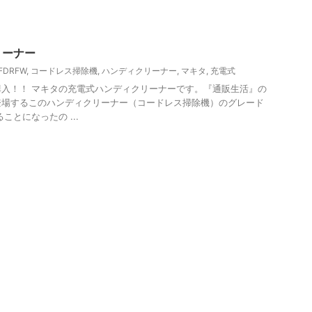
リーナー
FDRFW
,
コードレス掃除機
,
ハンディクリーナー
,
マキタ
,
充電式
入！！ マキタの充電式ハンディクリーナーです。『通販生活』の
登場するこのハンディクリーナー（コードレス掃除機）のグレード
ことになったの ...