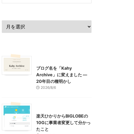
過去の記事
最近の記事
What's New
お知らせ
ブログ名を「Kahy
Archive」に変えました ―
20年目の種明かし
2026/8/6
インターネット
楽天ひかりからBIGLOBEの
10Gに事業者変更して分かっ
たこと