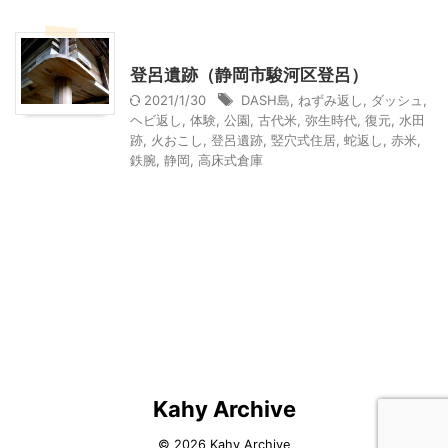
静岡レジャー、観光
登呂遺跡（静岡市駿河区登呂）
2021/1/30
DASH島
,
ねずみ返し
,
ダッシュ
,
ヘビ返し
,
体験
,
公園
,
古代米
,
弥生時代
,
復元
,
水田
跡
,
火おこし
,
登呂遺跡
,
竪穴式住居
,
蛇返し
,
赤米
,
鉄腕
,
静岡
,
高床式倉庫
Kahy Archive
© 2026 Kahy Archive