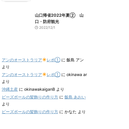
山口レジャー、観光
山口帰省2022年夏② 山
口・防府観光
2022/12/1
最近のコメント
アンのオーストラリア
レポ①
に
飯島 アン
より
アンのオーストラリア
レポ①
に
okinawa ar
より
沖縄土産
に
okinawakaiganB
より
ビーズボールの髪飾りの作り方
に
飯島 あおい
より
ビーズボールの髪飾りの作り方
に
かなた
より