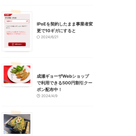
インターネット
IPoEを契約したまま事業者変
更で10ギガにすると
2024/6/21
東京グルメ
町田周辺
成瀬ギョーザWebショップ
で利用できる500円割引クー
ポン配布中！
2024/4/9
グルメ
レジャー、お出かけ、観光
山口グルメ