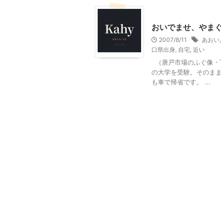
その他
山口レジャー、
おいでませ、やま
2007/8/11
あおい
口県出身
,
自宅
,
近い
（唐戸市場のふぐ像・下
の大学を受験。そのまま
も車で帰省です。 ...