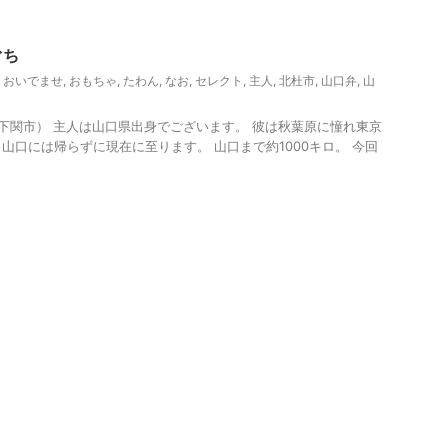
観光
ぐち
,
おいでませ
,
おもちゃ
,
たわん
,
なお
,
セレクト
,
主人
,
北杜市
,
山口弁
,
山
関市） 主人は山口県出身でございます。 彼は秋葉原に憧れ東京
山口には帰らずに現在に至ります。 山口まで約1000キロ。 今回