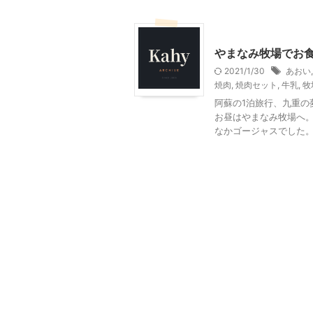
その他の地域のグルメ
やまなみ牧場でお
2021/1/30
あおい
焼肉
,
焼肉セット
,
牛乳
,
牧
阿蘇の1泊旅行、九重
お昼はやまなみ牧場へ。
なかゴージャスでした。 