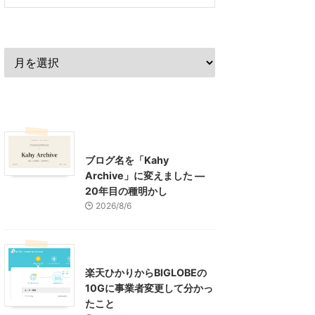
過去の記事
最近の記事
What's New
お知らせ
ブログ名を「Kahy
Archive」に変えました ―
20年目の種明かし
2026/8/6
インターネット
楽天ひかりからBIGLOBEの
10Gに事業者変更して分かっ
たこと