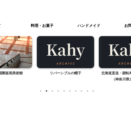
て
料理・お菓子
ハンドメイド
お
国際版画美術館
リバーシブルの帽子
北海道直送・廻転
（神奈川県