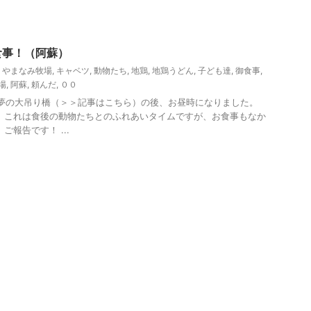
その他レジャー
食事！（阿蘇）
,
やまなみ牧場
,
キャベツ
,
動物たち
,
地鶏
,
地鶏うどん
,
子ども達
,
御食事
,
場
,
阿蘇
,
頼んだ
,
００
の夢の大吊り橋（＞＞記事はこちら）の後、お昼時になりました。
 これは食後の動物たちとのふれあいタイムですが、お食事もなか
ご報告です！ ...