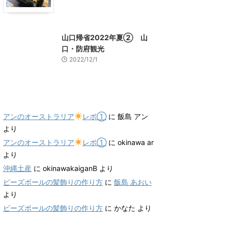
山口グルメ
山口レジャー、観光
山口帰省2022年夏② 山
口・防府観光
2022/12/1
最近のコメント
アンのオーストラリア
レポ①
に
飯島 アン
より
アンのオーストラリア
レポ①
に
okinawa ar
より
沖縄土産
に
okinawakaiganB
より
ビーズボールの髪飾りの作り方
に
飯島 あおい
より
ビーズボールの髪飾りの作り方
に
かなた
より