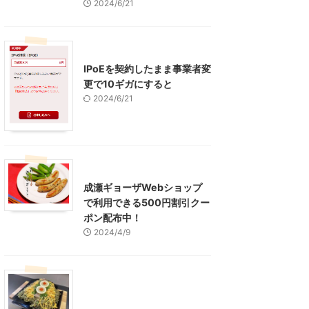
2024/6/21
インターネット
IPoEを契約したまま事業者変
更で10ギガにすると
2024/6/21
東京グルメ
町田周辺
成瀬ギョーザWebショップ
で利用できる500円割引クー
ポン配布中！
2024/4/9
グルメ
レジャー、お出かけ、観光