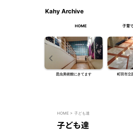
Kahy Archive
HOME
子育
ラ・・・の代わりにも
昆虫美術館にきてます
町田市立
HOME
>
子ども達
子ども達